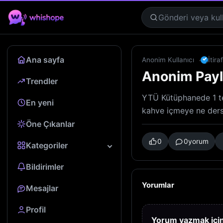
Ana sayfa
✓
Anonim Kullanıcı
İtira
Anonim Pay
Trendler
YTÜ Kütüphanede 1 t
En yeni
kahve içmeye ne ders
Öne Çıkanlar
0
0
yorum
Kategoriler
Bildirimler
Yorumlar
Mesajlar
Profil
Yorum yazmak icin 