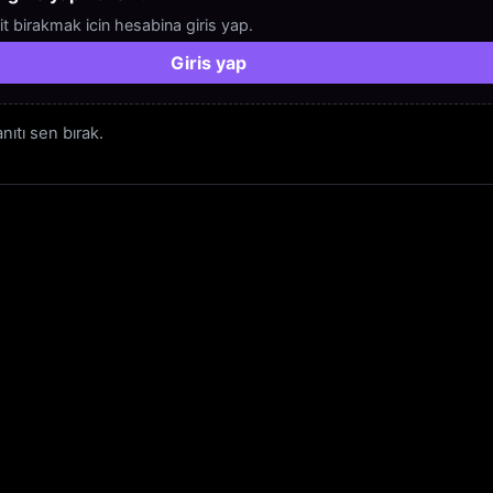
it birakmak icin hesabina giris yap.
Giris yap
ıtı sen bırak.