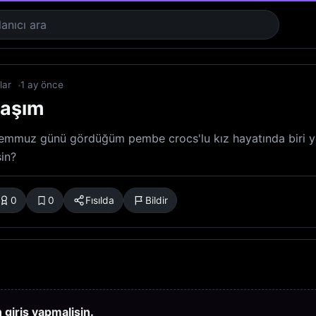
flar
1 ay önce
laşım
emmuz günü gördüğüm pembe crocs'lu kız hayatında biri y
in?
0
0
Fısılda
Bildir
giris yapmalisin.