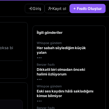
Giriş
Kayıt ol
+ Fısıltı Oluştur
İlgili gönderiler
Whispoe gündem
oksa bi
Her sabah söylediğim küçük
yalan
•••
Benzer fısıltı
Dikkatli biri olmadan önceki
halimi özlüyorum
•••
Whispoe gündem
Eski ses kaydını hâlâ sakladığımı
kimse bilmiyor
•••
Benzer fısıltı