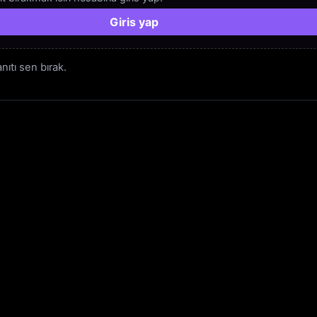
Giris yap
ıtı sen bırak.