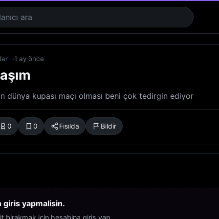
flar
1 ay önce
laşım
 dünya kupası maçı olması beni çok tedirgin ediyor
0
0
Fısılda
Bildir
giris yapmalisin.
it birakmak icin hesabina giris yap.