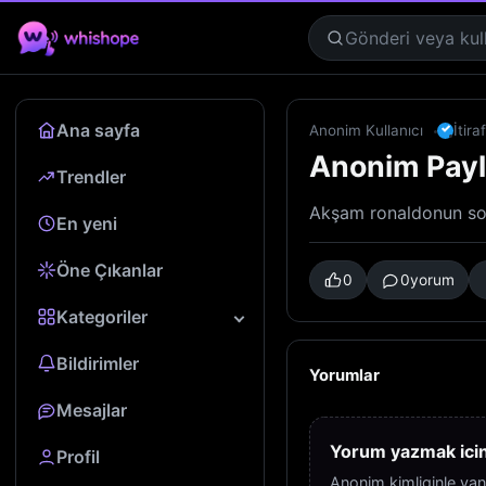
Ana sayfa
✓
Anonim Kullanıcı
İtira
Anonim Pay
Trendler
Akşam ronaldonun son
En yeni
Öne Çıkanlar
0
0
yorum
Kategoriler
Bildirimler
Yorumlar
Mesajlar
Yorum yazmak icin 
Profil
Anonim kimliginle yan