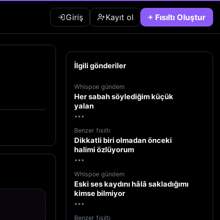
Giriş
Kayıt ol
+ Fısıltı Oluştur
İlgili gönderiler
Whispoe gündem
Her sabah söylediğim küçük
yalan
•••
Benzer fısıltı
Dikkatli biri olmadan önceki
halimi özlüyorum
•••
Whispoe gündem
Eski ses kaydını hâlâ sakladığımı
kimse bilmiyor
•••
Benzer fısıltı