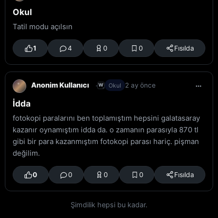
Okul
Tatil modu açılsın
1
4
0
0
Fısılda
Anonim Kullanıcı
2 ay önce
W
Okul
İdda
fotokopi paralarını ben toplamıştım hepsini galatasaray
kazanır oynamıştım idda da. o zamanın parasıyla 870 tl
gibi bir para kazanmıştım fotokopi parası hariç. pişman
değilim.
0
0
0
0
Fısılda
Şimdilik hepsi bu kadar.