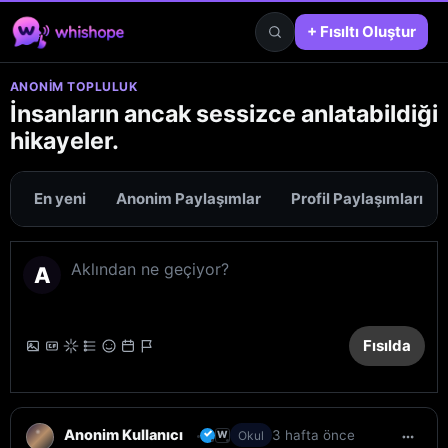
+ Fısıltı Oluştur
ANONIM TOPLULUK
İnsanların ancak sessizce anlatabildiği
hikayeler.
En yeni
Anonim Paylaşımlar
Profil Paylaşımları
A
Fısılda
Anonim Kullanıcı
✓
3 hafta önce
W
Okul