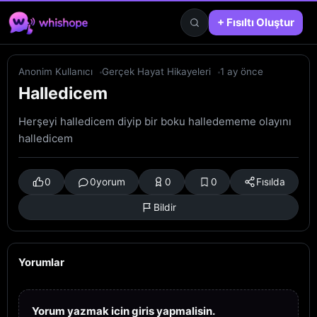
+ Fısıltı Oluştur
Anonim Kullanıcı
Gerçek Hayat Hikayeleri
1 ay önce
Halledicem
Herşeyi halledicem diyip bir boku halledememe olayını
halledicem
0
0
yorum
0
0
Fısılda
Bildir
Yorumlar
Yorum yazmak icin giris yapmalisin.