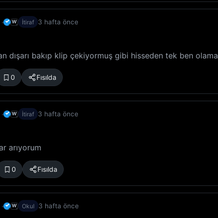
✓
3 hafta önce
W
İtiraf
 dışarı bakıp klip çekiyormuş gibi hisseden tek ben olam
0
Fısılda
✓
3 hafta önce
W
İtiraf
ar arıyorum
0
Fısılda
✓
3 hafta önce
W
Okul