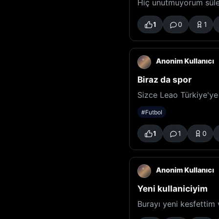
Hiç unutmuyorum süle
1
0
1
Anonim Kullanıcı
Biraz da spor
Sizce Leao Türkiye'ye 
#Futbol
1
1
0
Anonim Kullanıcı
Yeni kullaniciyim
Burayı yeni kesfettim