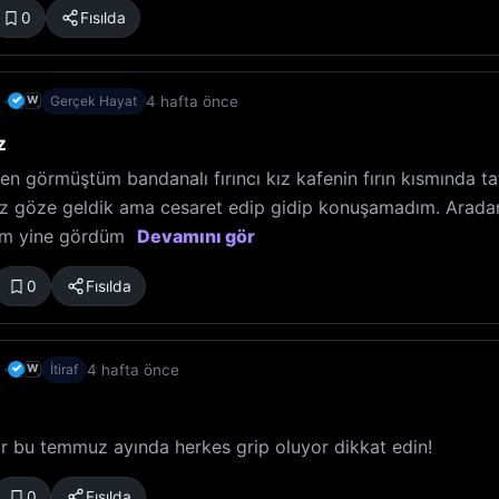
0
Fısılda
✓
4 hafta önce
W
Gerçek Hayat
z
ken görmüştüm bandanalı fırıncı kız kafenin fırın kısmında ta
öz göze geldik ama cesaret edip gidip konuşamadım. Arada
tim yine gördüm
Devamını gör
0
Fısılda
✓
4 hafta önce
W
İtiraf
var bu temmuz ayında herkes grip oluyor dikkat edin!
0
Fısılda