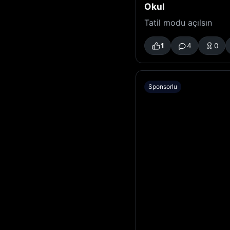
Okul
Tatil modu açılsın
1
4
0
Sponsorlu