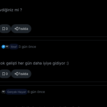
vdiğiniz mi ?
0
Fısılda
✓
3 gün önce
W
İtiraf
k gelişti her gün daha iyiye gidiyor :)
0
Fısılda
6 gün önce
W
Gerçek Hayat