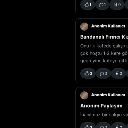
1
1
0
Anonim Kullanıcı
Bandanalı Fırıncı Kı
Onu ilk kafede çalışır
çok hoştu 1-2 kere g
geçti yine kafeye git
0
0
0
Anonim Kullanıcı
Anonim Paylaşım
İnanılmaz bir salgın 
0
0
0