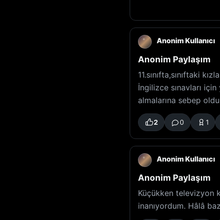
Anonim Kullanıcı
Anonim Paylaşım
11.sınıfta,sınıftaki k
İngilizce sınavları içi
almalarına sebep old
2
0
1
Anonim Kullanıcı
Anonim Paylaşım
Küçükken televizyon k
inanıyordum. Hâlâ baz