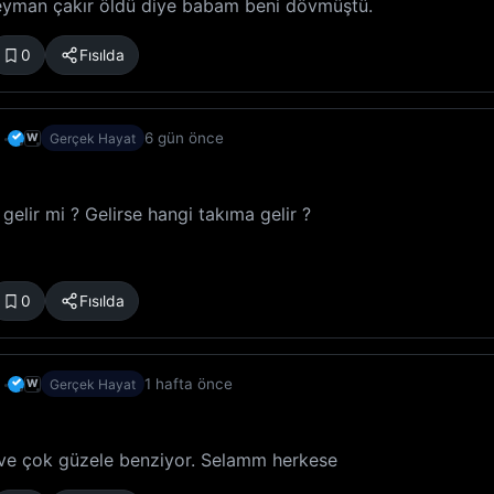
yman çakır öldü diye babam beni dövmüştü.
0
Fısılda
✓
6 gün önce
W
Gerçek Hayat
gelir mi ? Gelirse hangi takıma gelir ?
0
Fısılda
✓
1 hafta önce
W
Gerçek Hayat
 ve çok güzele benziyor. Selamm herkese