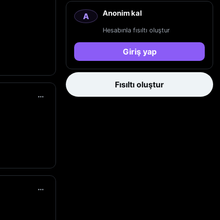
Anonim kal
A
Hesabınla fısıltı oluştur
Giriş yap
Fısıltı oluştur