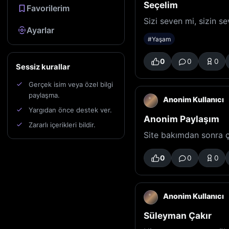
Seçelim
Favorilerim
Sizi seven mi, sizin se
Ayarlar
#Yaşam
0
0
0
Sessiz kurallar
Gerçek isim veya özel bilgi
paylaşma.
Anonim Kullanıcı
Yargıdan önce destek ver.
Anonim Paylaşım
Zararlı içerikleri bildir.
Site bakımdan sonra ço
0
0
0
Anonim Kullanıcı
Süleyman Çakır