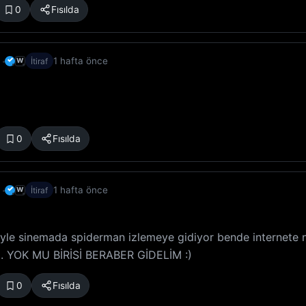
0
Fısılda
✓
1 hafta önce
W
İtiraf
0
Fısılda
✓
1 hafta önce
W
İtiraf
iyle sinemada spiderman izlemeye gidiyor bende internete
m. YOK MU BİRİSİ BERABER GİDELİM :)
0
Fısılda