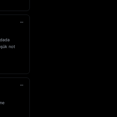
ndada
düşük not
ine