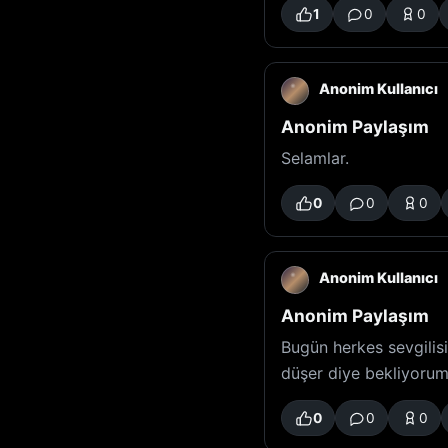
1
0
0
Anonim Kullanıcı
Anonim Paylaşım
Selamlar.
0
0
0
Anonim Kullanıcı
Anonim Paylaşım
Bugün herkes sevgilis
düşer diye bekliyoru
0
0
0