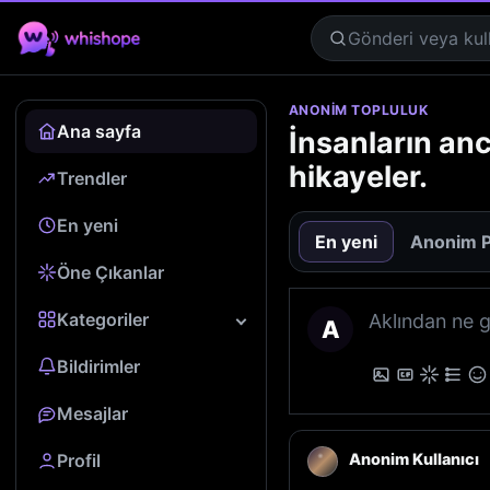
ANONIM TOPLULUK
Ana sayfa
İnsanların anc
hikayeler.
Trendler
En yeni
En yeni
Anonim P
Öne Çıkanlar
Kategoriler
A
Bildirimler
Mesajlar
Profil
Anonim Kullanıcı