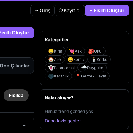
Giriş
Kayıt ol
+ Fısıltı Oluştur
Fısıltı Oluştur
Kategoriler
🤐
💘
🎒
İtiraf
Aşk
Okul
🏠
😄
🕯️
Aile
Komik
Korku
Öne Çıkanlar
👻
🌧️
Paranormal
Duygular
🌑
📍
Karanlık
Gerçek Hayat
Fısılda
Neler oluyor?
Henüz trend gönderi yok.
Daha fazla göster