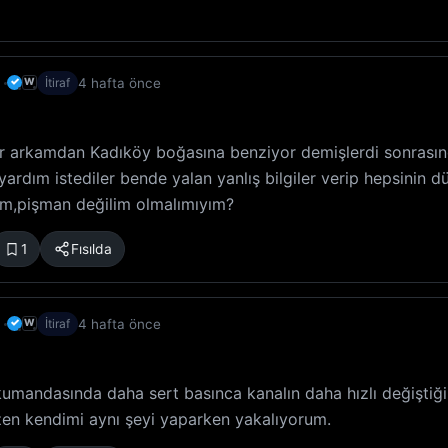
✓
4 hafta önce
W
İtiraf
ızlar arkamdan Kadıköy boğasına benziyor demişlerdi sonrası
n yardım istediler bende yalan yanlış bilgiler verip hepsinin 
um,pişman değilim olmalımıyım?
1
Fısılda
✓
4 hafta önce
W
İtiraf
umandasında daha sert basınca kanalın daha hızlı değiştiğ
en kendimi aynı şeyi yaparken yakalıyorum.