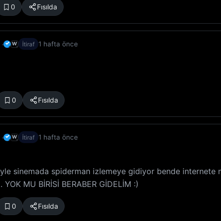
0
Fısılda
✓
1 hafta önce
W
İtiraf
0
Fısılda
✓
1 hafta önce
W
İtiraf
iyle sinemada spiderman izlemeye gidiyor bende internete
m. YOK MU BİRİSİ BERABER GİDELİM :)
0
Fısılda