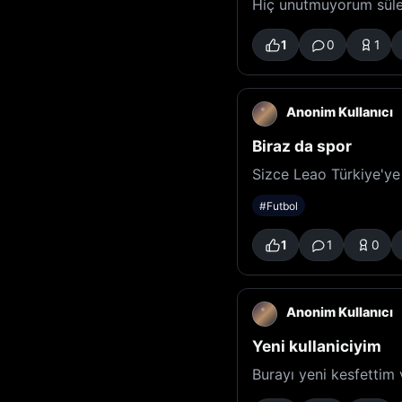
Hiç unutmuyorum süle
1
0
1
Anonim Kullanıcı
Biraz da spor
Sizce Leao Türkiye'ye 
#Futbol
1
1
0
Anonim Kullanıcı
Yeni kullaniciyim
Burayı yeni kesfettim